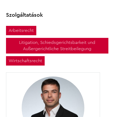
Szolgáltatások
Arbeitsrecht
Litigation, Schiedsgerichtsbarkeit und
Außergerichtliche Streitbeilegung
Wirtschaftsrecht